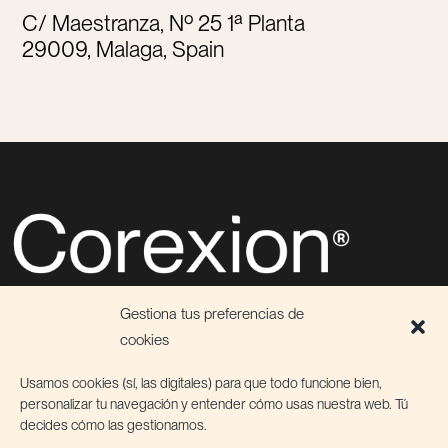
C/ Maestranza, Nº 25 1ª Planta
29009, Malaga, Spain
Descubre el poder de la conexión
Gestiona tus preferencias de
⮡ Agencia de Marketing Digital & Growth
cookies
⮡ Servicios de Marketing Fraccional
⮡
Shopify Partners
Usamos cookies (sí, las digitales) para que todo funcione bien,
personalizar tu navegación y entender cómo usas nuestra web. Tú
decides cómo las gestionamos.