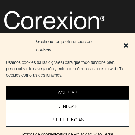
Descubre el poder de la conexión
Gestiona tus preferencias de
⮡ Agencia de Marketing Digital & Growth
cookies
⮡ Servicios de Marketing Fraccional
⮡
Shopify Partners
Usamos cookies (sí, las digitales) para que todo funcione bien,
personalizar tu navegación y entender cómo usas nuestra web. Tú
decides cómo las gestionamos.
●
LINKEDIN
●
INSTAGRAM
●
BLOG
ACEPTAR
© 2026 Corexion
DENEGAR
Legal
|
Política de Privacidad
PREFERENCIAS
Política de cookies
Política de Privacidad
Aviso Legal