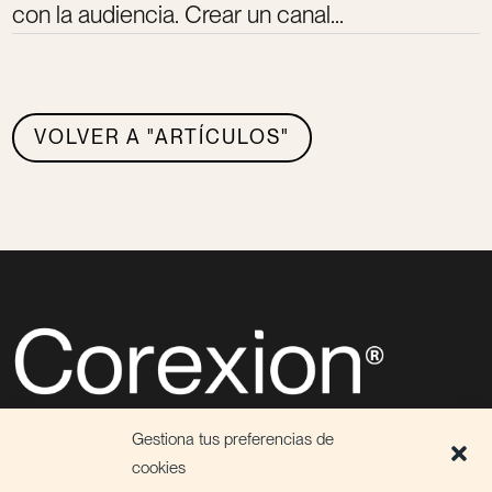
con la audiencia. Crear un canal...
VOLVER A "ARTÍCULOS"
Descubre el poder de la conexión
Gestiona tus preferencias de
⮡ Agencia de Marketing Digital & Growth
cookies
⮡ Servicios de Marketing Fraccional